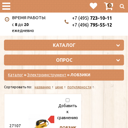
0
ВРЕМЯ РАБОТЫ:
+7 (495)
723-10-11
c
8
до
20
+7 (496)
795-55-12
ежедневно
КАТАЛОГ
ОПРОС
Каталог
»
Электроинструмент
» ЛОБЗИКИ
Сортировать по:
названию
цене
популярности
Добавить
к
4
сравнению
850
27107
ЛОБЗИК