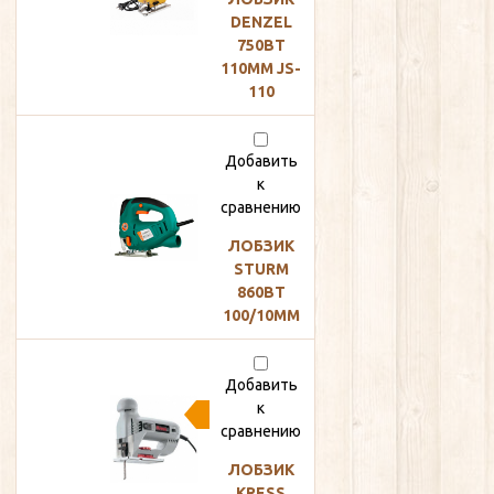
DENZEL
руб
750ВТ
110ММ JS-
110
Добавить
к
3
сравнению
700
ЛОБЗИК
руб
STURM
860ВТ
100/10ММ
4
Добавить
000
к
руб
2
сравнению
000
ЛОБЗИК
KRESS