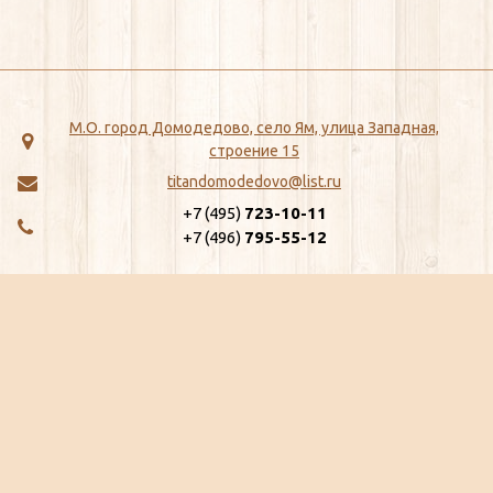
М.О. город Домодедово, село Ям, улица Западная,
строение 15
titandomodedovo@list.ru
+7 (495)
723-10-11
+7 (496)
795-55-12
МЕНЮ
КАТАЛОГ
Главная
ЖБИ
Как сделать заказ
Хозтовары
Доставка
Сантехника
Отзывы
Метизы
Сертификаты
Замки, Защелки, Личины, Ящики
Ещё...
почтовые
Ещё...