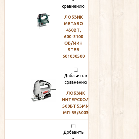
сравнению
6
ЛОБЗИК
100
METABO
450ВТ,
руб
600-3100
ОБ/МИН
STEB
601030500
Добавить к
2
сравнению
950
ЛОБЗИК
ИНТЕРСКОЛ
руб
500ВТ 55ММ
МП-55/500Э
Добавить
к