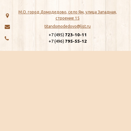
М.О. город Домодедово, село Ям, улица Западная,
строение 15
titandomodedovo@list.ru
+7 (495)
723-10-11
+7 (496)
795-55-12
МЕНЮ
КАТАЛОГ
Главная
ЖБИ
Как сделать заказ
Хозтовары
Доставка
Сантехника
Отзывы
Метизы
Сертификаты
Замки, Защелки, Личины, Ящики
Ещё...
почтовые
Ещё...