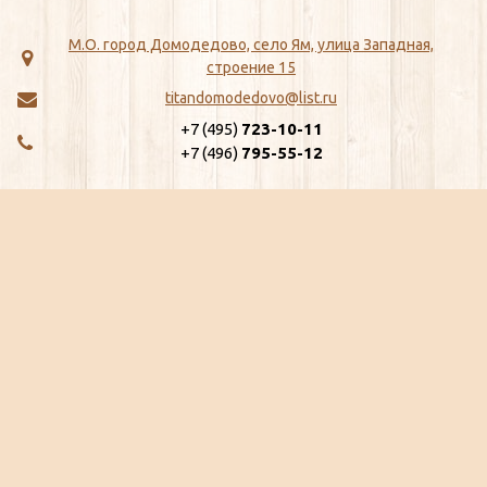
М.О. город Домодедово, село Ям, улица Западная,
строение 15
titandomodedovo@list.ru
+7 (495)
723-10-11
+7 (496)
795-55-12
МЕНЮ
КАТАЛОГ
Главная
ЖБИ
Как сделать заказ
Хозтовары
Доставка
Сантехника
Отзывы
Метизы
Сертификаты
Замки, Защелки, Личины, Ящики
Ещё...
почтовые
Ещё...