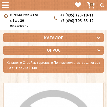
0
ВРЕМЯ РАБОТЫ:
+7 (495)
723-10-11
c
8
до
20
+7 (496)
795-55-12
ежедневно
КАТАЛОГ
ОПРОС
Каталог
»
Стройматериалы
»
Печные комплекты, флюгера
» Зонт печной 136