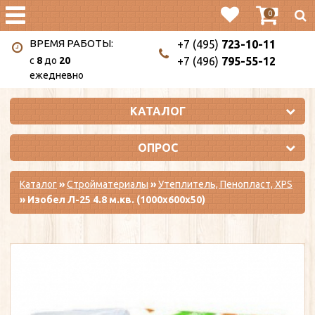
0
ВРЕМЯ РАБОТЫ:
+7 (495)
723-10-11
c
8
до
20
+7 (496)
795-55-12
ежедневно
КАТАЛОГ
ОПРОС
Каталог
»
Стройматериалы
»
Утеплитель, Пенопласт, XPS
» Изобел Л-25 4.8 м.кв. (1000х600х50)