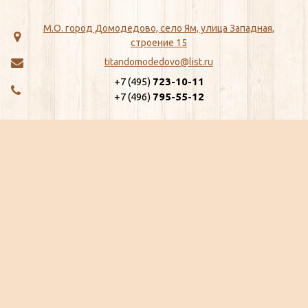
М.О. город Домодедово, село Ям, улица Западная,
строение 15
titandomodedovo@list.ru
+7 (495)
723-10-11
+7 (496)
795-55-12
МЕНЮ
КАТАЛОГ
Главная
ЖБИ
Как сделать заказ
Хозтовары
Доставка
Сантехника
Отзывы
Метизы
Сертификаты
Замки, Защелки, Личины, Ящики
Ещё...
почтовые
Ещё...