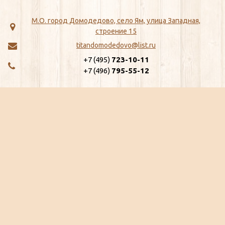
М.О. город Домодедово, село Ям, улица Западная,
строение 15
titandomodedovo@list.ru
+7 (495)
723-10-11
+7 (496)
795-55-12
МЕНЮ
КАТАЛОГ
Главная
ЖБИ
Как сделать заказ
Хозтовары
Доставка
Сантехника
Отзывы
Метизы
Сертификаты
Замки, Защелки, Личины, Ящики
Ещё...
почтовые
Ещё...