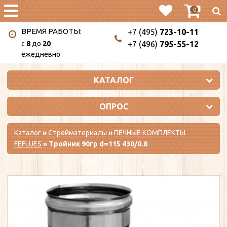
0
ВРЕМЯ РАБОТЫ:
+7 (495)
723-10-11
c
8
до
20
+7 (496)
795-55-12
ежедневно
КАТАЛОГ
ОПРОС
Каталог
»
Стройматериалы
»
ПЕЧНЫЕ КОМПЛЕКТЫ
FEFLUES
» Тройник 90гр d=115 430/0.8