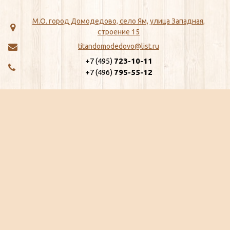
М.О. город Домодедово, село Ям, улица Западная,
строение 15
titandomodedovo@list.ru
+7 (495)
723-10-11
+7 (496)
795-55-12
МЕНЮ
КАТАЛОГ
Главная
ЖБИ
Как сделать заказ
Хозтовары
Доставка
Сантехника
Отзывы
Метизы
Сертификаты
Замки, Защелки, Личины, Ящики
Ещё...
почтовые
Ещё...