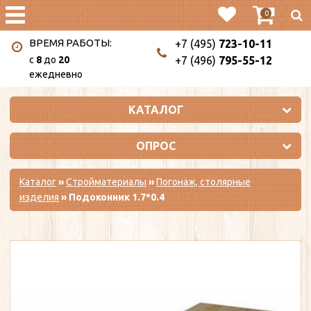
0
ВРЕМЯ РАБОТЫ:
+7 (495)
723-10-11
c
8
до
20
+7 (496)
795-55-12
ежедневно
КАТАЛОГ
ОПРОС
Каталог
»
Стройматериалы
»
Погонаж, столярные
изделия
» Подоконник 1.7*0.4