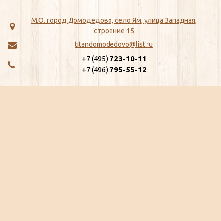
М.О. город Домодедово, село Ям, улица Западная,
строение 15
titandomodedovo@list.ru
+7 (495)
723-10-11
+7 (496)
795-55-12
МЕНЮ
КАТАЛОГ
Главная
ЖБИ
Как сделать заказ
Хозтовары
Доставка
Сантехника
Отзывы
Метизы
Сертификаты
Замки, Защелки, Личины, Ящики
Ещё...
почтовые
Ещё...