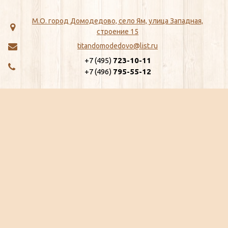
М.О. город Домодедово, село Ям, улица Западная,
строение 15
titandomodedovo@list.ru
+7 (495)
723-10-11
+7 (496)
795-55-12
МЕНЮ
КАТАЛОГ
Главная
ЖБИ
Как сделать заказ
Хозтовары
Доставка
Сантехника
Отзывы
Метизы
Сертификаты
Замки, Защелки, Личины, Ящики
Ещё...
почтовые
Ещё...