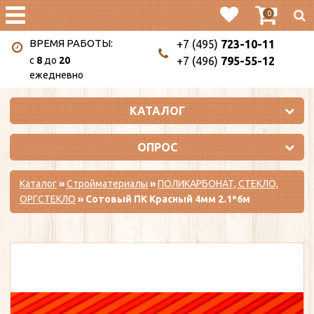
0
ВРЕМЯ РАБОТЫ:
+7 (495)
723-10-11
c
8
до
20
+7 (496)
795-55-12
ежедневно
КАТАЛОГ
ОПРОС
Каталог
»
Стройматериалы
»
ПОЛИКАРБОНАТ, СТЕКЛО,
ОРГСТЕКЛО
» Сотовый ПК Красный 4мм 2.1*6м