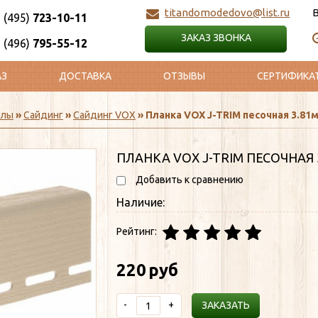
titandomodedovo@list.ru
 (495)
723-10-11
ЗАКАЗ ЗВОНКА
 (496)
795-55-12
АЗ
ДОСТАВКА
ОТЗЫВЫ
СЕРТИФИКА
алы
»
Сайдинг
»
Сайдинг VOX
» Планка VOX J-TRIM песочная 3.81м
ПЛАНКА VOX J-TRIM ПЕСОЧНАЯ 3
Добавить к сравнению
Наличие:
Рейтинг:
220
руб
-
+
ЗАКАЗАТЬ