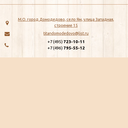
М.О. город Домодедово, село Ям, улица Западная,
строение 15
titandomodedovo@list.ru
+7 (495)
723-10-11
+7 (496)
795-55-12
МЕНЮ
КАТАЛОГ
Главная
ЖБИ
Как сделать заказ
Хозтовары
Доставка
Сантехника
Отзывы
Метизы
Сертификаты
Замки, Защелки, Личины, Ящики
Ещё...
почтовые
Ещё...