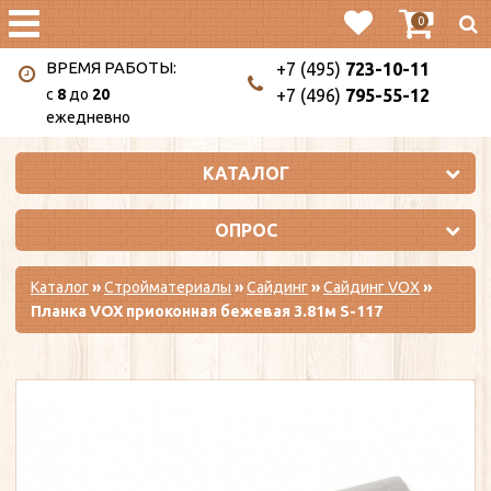
0
ВРЕМЯ РАБОТЫ:
+7 (495)
723-10-11
c
8
до
20
+7 (496)
795-55-12
ежедневно
КАТАЛОГ
ОПРОС
Каталог
»
Стройматериалы
»
Сайдинг
»
Сайдинг VOX
»
Планка VOX приоконная бежевая 3.81м S-117