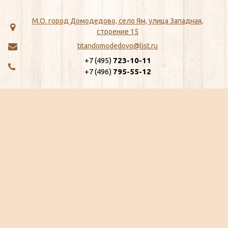
М.О. город Домодедово, село Ям, улица Западная,
строение 15
titandomodedovo@list.ru
+7 (495)
723-10-11
+7 (496)
795-55-12
МЕНЮ
КАТАЛОГ
Главная
ЖБИ
Как сделать заказ
Хозтовары
Доставка
Сантехника
Отзывы
Метизы
Сертификаты
Замки, Защелки, Личины, Ящики
Ещё...
почтовые
Ещё...