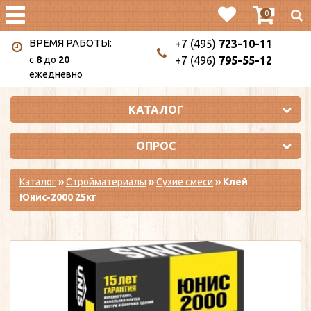
0
ВРЕМЯ РАБОТЫ:
+7 (495)
723-10-11
c
8
до
20
+7 (496)
795-55-12
ежедневно
КАТАЛОГ
ОПРОС
Каталог
»
Стройматериалы
»
Сухие смеси
» Клей
Юнис-2000 25кг