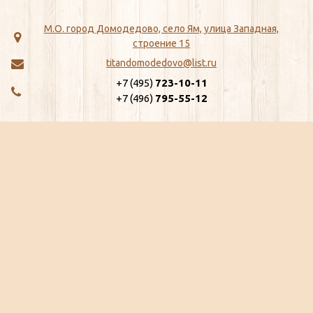
М.О. город Домодедово, село Ям, улица Западная,
строение 15
titandomodedovo@list.ru
+7 (495)
723-10-11
+7 (496)
795-55-12
МЕНЮ
КАТАЛОГ
Главная
ЖБИ
Как сделать заказ
Хозтовары
Доставка
Сантехника
Отзывы
Метизы
Сертификаты
Замки, Защелки, Личины, Ящики
Ещё...
почтовые
Ещё...