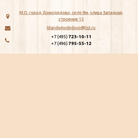
М.О. город Домодедово, село Ям, улица Западная,
строение 15
titandomodedovo@list.ru
+7 (495)
723-10-11
+7 (496)
795-55-12
МЕНЮ
КАТАЛОГ
Главная
ЖБИ
Как сделать заказ
Хозтовары
Доставка
Сантехника
Отзывы
Метизы
Сертификаты
Замки, Защелки, Личины, Ящики
Ещё...
почтовые
Ещё...