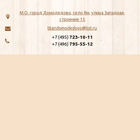
М.О. город Домодедово, село Ям, улица Западная,
строение 15
titandomodedovo@list.ru
+7 (495)
723-10-11
+7 (496)
795-55-12
МЕНЮ
КАТАЛОГ
Главная
ЖБИ
Как сделать заказ
Хозтовары
Доставка
Сантехника
Отзывы
Метизы
Сертификаты
Замки, Защелки, Личины, Ящики
Ещё...
почтовые
Ещё...